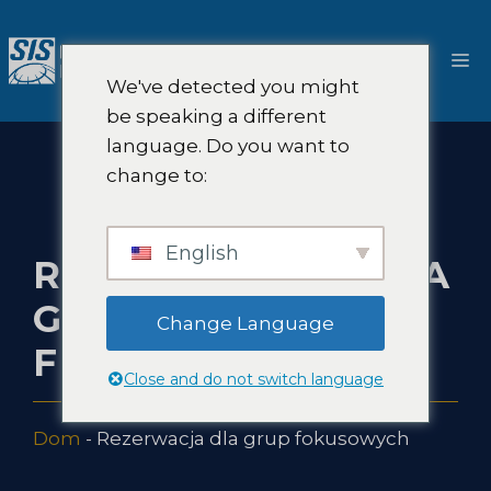
Przejdź
do
M
treści
We've detected you might
be speaking a different
language. Do you want to
change to:
English
REZERWACJA DLA
GRUP
Change Language
FOKUSOWYCH
Close and do not switch language
Dom
-
Rezerwacja dla grup fokusowych