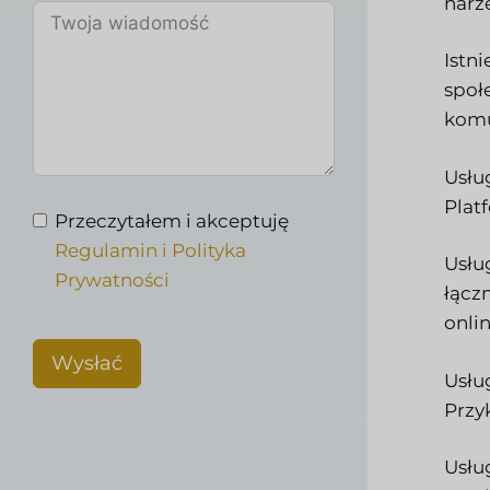
narz
Istn
społ
komu
Usłu
Plat
Przeczytałem i akceptuję
Regulamin i Polityka
Usłu
Prywatności
łącz
onlin
Wysłać
Usłu
Przy
Usłu