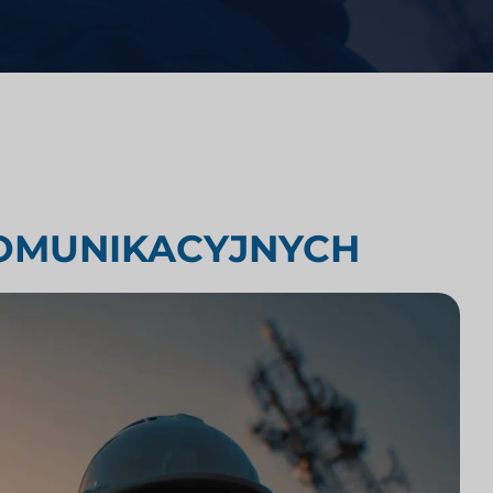
Analiza konkurencji kancelarii
prawnych
yki
Badania rynku prawnego
KOMUNIKACYJNYCH
Integracja technologii kancelarii
prawnych
Badania rynku kancelarii prawnych