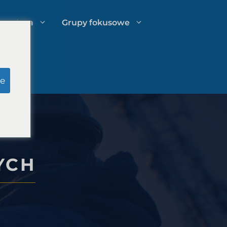
spertyza
Grupy fokusowe
u
Badania pozorowane ławy
e
przysięgłych
o
Zarządzanie wydatkami kancelarii
prawnej
YCH
Strategie rozwoju kancelarii
prawnych