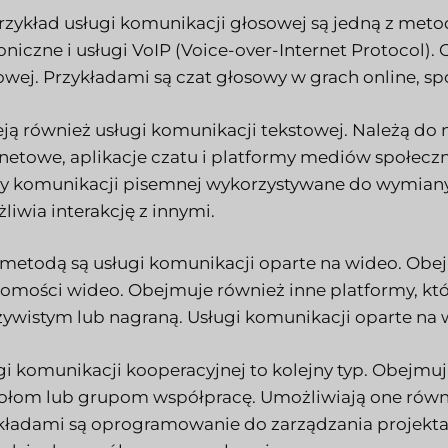
rzykład usługi komunikacji głosowej są jedną z meto
foniczne i usługi VoIP (Voice-over-Internet Protocol)
owej. Przykładami są czat głosowy w grach online, s
ieją również usługi komunikacji tekstowej. Należą d
rnetowe, aplikacje czatu i platformy mediów społec
y komunikacji pisemnej wykorzystywane do wymiany
liwia interakcję z innymi.
 metodą są usługi komunikacji oparte na wideo. Obe
omości wideo. Obejmuje również inne platformy, kt
zywistym lub nagraną. Usługi komunikacji oparte na w
gi komunikacji kooperacyjnej to kolejny typ. Obejmuj
ołom lub grupom współpracę. Umożliwiają one równi
kładami są oprogramowanie do zarządzania projekt