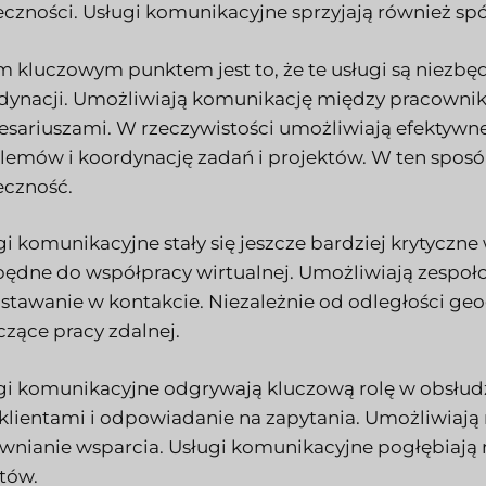
eczności. Usługi komunikacyjne sprzyjają również spó
m kluczowym punktem jest to, że te usługi są niezbędn
dynacji. Umożliwiają komunikację między pracownikam
resariuszami. W rzeczywistości umożliwiają efektyw
lemów i koordynację zadań i projektów. W ten sposó
eczność.
gi komunikacyjne stały się jeszcze bardziej krytyczne
będne do współpracy wirtualnej. Umożliwiają zespo
stawanie w kontakcie. Niezależnie od odległości ge
czące pracy zdalnej.
gi komunikacyjne odgrywają kluczową rolę w obsłud
z klientami i odpowiadanie na zapytania. Umożliwia
wnianie wsparcia. Usługi komunikacyjne pogłębiają r
ntów.