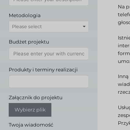
Na p
tele
Metodologia
głos
Istn
Budżet projektu
inte
form
umoż
Produkty i terminy realizacji
Inną
wiad
rzec
Załącznik do projektu
Usłu
Wybierz plik
zesp
Przy
Twoja wiadomość