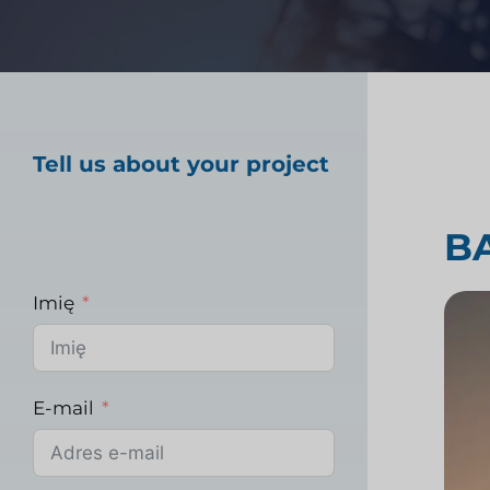
Badania rynku opiek
Tell us about your project
Badania rynku prz
B
Imię
E-mail