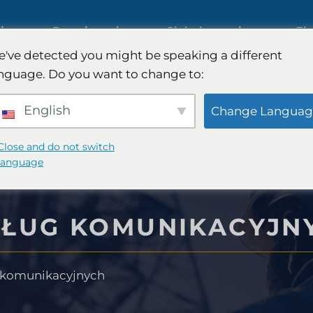
iczne
Rozwiązania
Globalny zasięg
Ek
've detected you might be speaking a different
nguage. Do you want to change to:
Międzynarodowe badania rynk
English
Change Languag
Badania rynku motoryzacyjneg
Close and do not switch
language
sumenckiego
Badania jakościowe i ilościowe
SŁUG KOMUNIKACYJN
FinTech
Doradztwo strategiczne
 komunikacyjnych
ywczego
Testowanie smaku