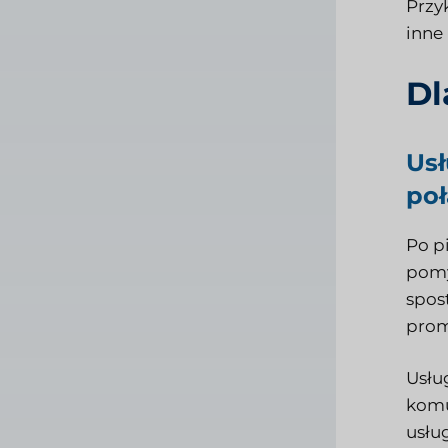
Przy
inne
Dl
Usł
poł
Po p
pomy
spos
prom
Usłu
komu
usłu