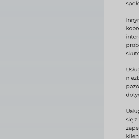
społ
Inny
koor
inte
prob
skut
Usłu
niez
pozo
doty
Usłu
się 
zape
klie