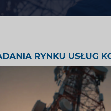
i zdrowotnej
Badania oceny rynku
emysłowego
Badania rynku podróży i turyst
ADANIA RYNKU USŁUG 