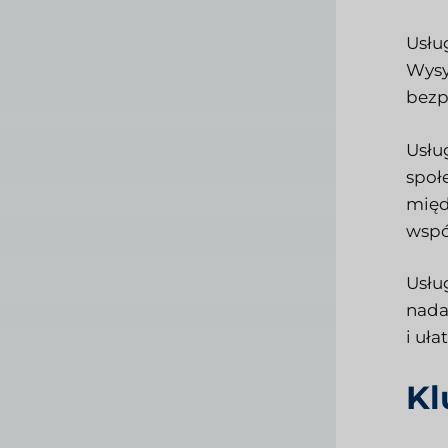
Usłu
Wysy
bezp
Usłu
społ
międ
wspó
Usłu
nada
i uł
Kl