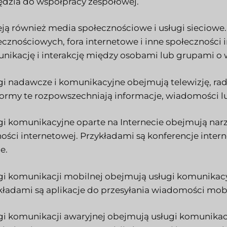
ędzia do współpracy zespołowej.
ieją również media społecznościowe i usługi siecio
ecznościowych, fora internetowe i inne społeczności 
nikację i interakcję między osobami lub grupami o 
gi nadawcze i komunikacyjne obejmują telewizję, radi
formy te rozpowszechniają informacje, wiadomości lu
gi komunikacyjne oparte na Internecie obejmują nar
ności internetowej. Przykładami są konferencje inter
e.
gi komunikacji mobilnej obejmują usługi komunikac
kładami są aplikacje do przesyłania wiadomości mobi
gi komunikacji awaryjnej obejmują usługi komunikac