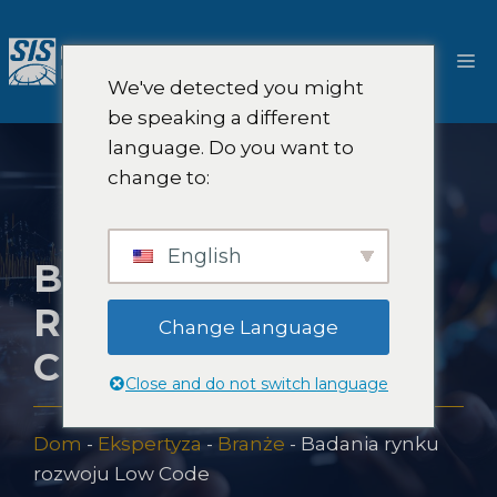
Przejdź
do
M
treści
We've detected you might
be speaking a different
language. Do you want to
change to:
English
BADANIA RYNKU
ROZWOJU LOW
Change Language
CODE
Close and do not switch language
Dom
-
Ekspertyza
-
Branże
-
Badania rynku
rozwoju Low Code