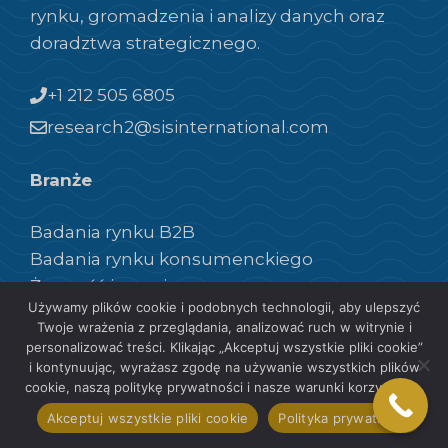
rynku, gromadzenia i analizy danych oraz
doradztwa strategicznego.
+1 212 505 6805
research2@sisinternational.com
Branże
Badania rynku B2B
Badania rynku konsumenckiego
Żywność i napoje
Używamy plików cookie i podobnych technologii, aby ulepszyć
Badania rynku opieki zdrowotnej
Twoje wrażenia z przeglądania, analizować ruch w witrynie i
Badania rynku przemysłowego
personalizować treści. Klikając „Akceptuj wszystkie pliki cookie”
Badania rynku produktów do pielęgnacji
i kontynuując, wyrażasz zgodę na używanie wszystkich plików
cookie, naszą politykę prywatności i nasze warunki korzystania.
osobistej
Akceptuj wszystkie pliki cookie
Polityka prywatności
Podróże i turystyka