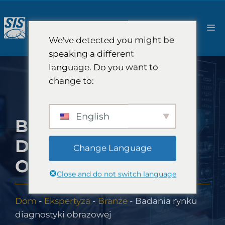
Przejdź
do
M
treści
We've detected you might be
speaking a different
language. Do you want to
change to:
English
BADANIA RYNKU
DIAGNOSTYKI
Change Language
OBRAZOWEJ
Close and do not switch language
Dom
-
Ekspertyza
-
Branże
-
Badania rynku
diagnostyki obrazowej