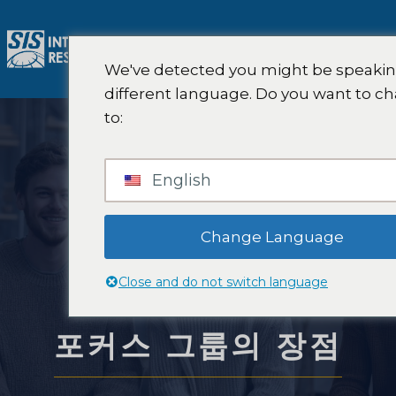
콘
텐
메
츠
We've detected you might be speakin
로
뉴
different language. Do you want to c
건
to:
너
뛰
기
English
Change Language
Close and do not switch language
포커스 그룹의 장점