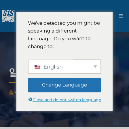
콘
텐
메
츠
We've detected you might be
로
뉴
speaking a different
건
language. Do you want to
너
change to:
뛰
기
English
알파세대 시장 조사
Change Language
홈
-
출판물
-
알파세대 시장 조사
Close and do not switch language