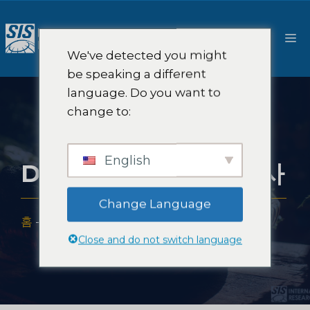
콘
텐
메
츠
We've detected you might
로
뉴
be speaking a different
건
language. Do you want to
너
change to:
뛰
기
English
D2C 식료품 시장 조사
Change Language
홈
-
전문적 지식
-
산업
-
D2C 식료품 시장 조사
Close and do not switch language