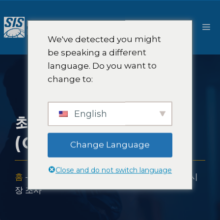
콘
텐
메
츠
We've detected you might
로
뉴
be speaking a different
건
language. Do you want to
너
change to:
뛰
기
English
최고 투자 책임자
(CIO) 시장 조사
Change Language
Close and do not switch language
홈
-
전문적 지식
-
산업
-
최고 투자 책임자(CIO) 시
장 조사