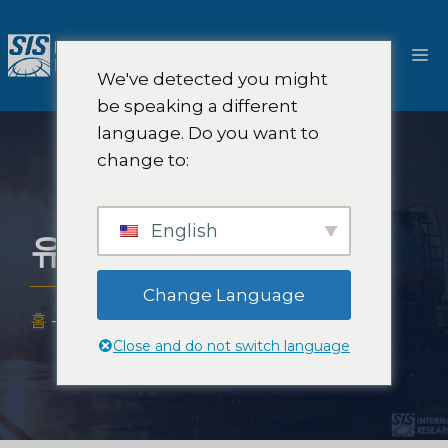
콘
텐
메
츠
We've detected you might
로
뉴
be speaking a different
건
language. Do you want to
너
change to:
뛰
기
English
유조선 시장 조사
Change Language
홈
-
전문적 지식
-
산업
-
유조선 시장 조사
Close and do not switch language