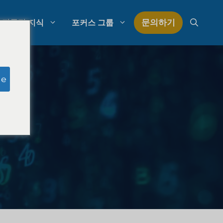
문의하기
전문적 지식
포커스 그룹
모의 심사위원 연구
ge
로펌 지출 관리
구
로펌 성장 전략
로펌 경쟁 분석
법률 시장 조사