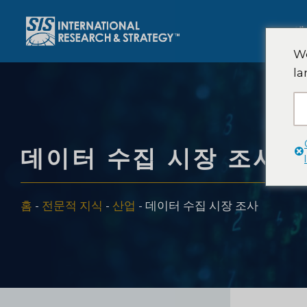
콘
텐
에
츠
We
로
la
건
너
뛰
기
데이터 수집 시장 조사
홈
-
전문적 지식
-
산업
-
데이터 수집 시장 조사