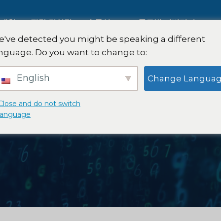
 대한
전략 컨설팅
솔루션
글로벌 커버리지
've detected you might be speaking a different
nguage. Do you want to change to:
AI 시장 조사
국제 시장 조사
English
Change Langua
B2B 시장 조사
자동차 시장 조사
Close and do not switch
language
소비자 시장 조사
정성적 및 정량적 연
핀테크 연구 및 전략
전략 컨설팅
식품 제품 테스트
맛 테스트