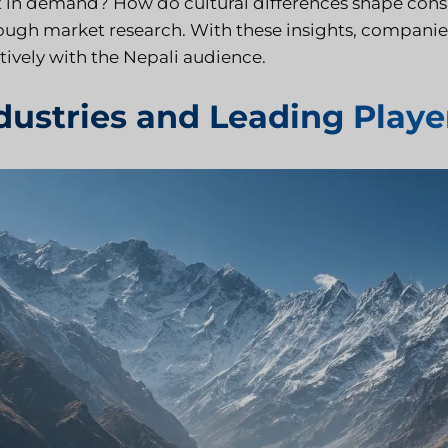
 in demand? How do cultural differences shape con
ough market research. With these insights, companies
tively with the Nepali audience.
dustries and Leading Playe