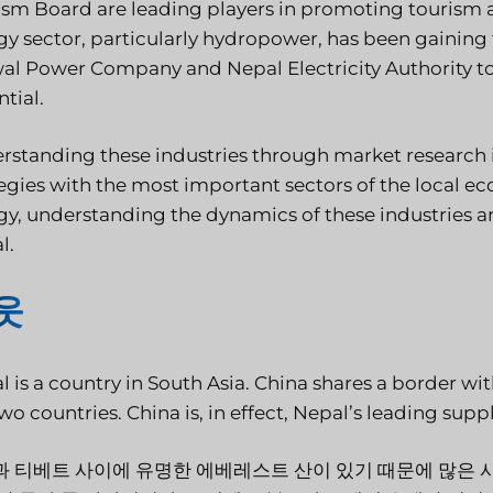
ism Board are leading players in promoting tourism an
gy sector, particularly hydropower, has been gaining 
al Power Company and Nepal Electricity Authority to
tial.
rstanding these industries through market research in
egies with the most important sectors of the local ec
y, understanding the dynamics of these industries and
l.
웃
l is a country in South Asia. China shares a border 
wo countries. China is, in effect, Nepal’s leading suppl
 티베트 사이에 유명한 에베레스트 산이 있기 때문에 많은 