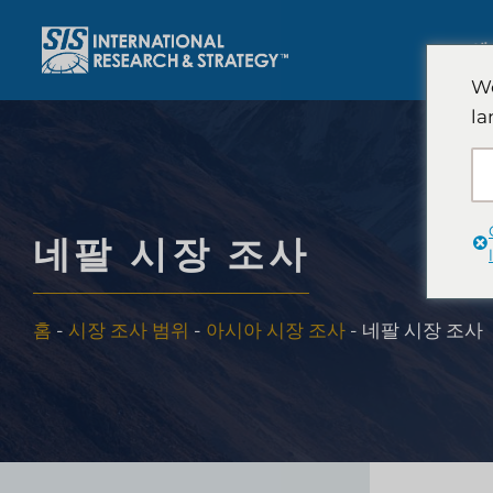
콘
텐
에
츠
We
로
la
건
너
뛰
기
네팔 시장 조사
홈
-
시장 조사 범위
-
아시아 시장 조사
-
네팔 시장 조사