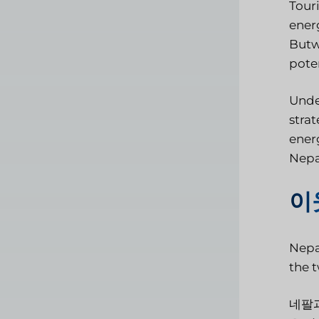
Tour
ener
Butw
poten
Unde
strat
energ
Nepa
이
Nepa
the t
네팔과