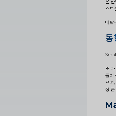
은 산
스트
네팔
동
Smal
또 다
들이 
으며,
장 큰
Ma