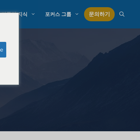
문의하기
전문적 지식
포커스 그룹
모의 심사위원 연구
e
로펌 지출 관리
구
로펌 성장 전략
로펌 경쟁 분석
법률 시장 조사