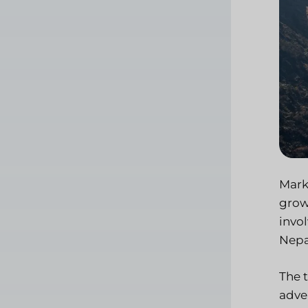
Marke
grow
invo
Nepal
The 
adve