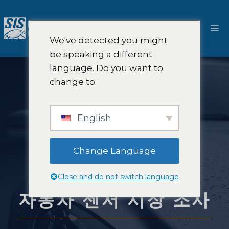
콘
텐
메
츠
We've detected you might
로
뉴
be speaking a different
건
language. Do you want to
너
change to:
뛰
기
English
Change Language
Close and do not switch language
자동차 센서 시장 조사