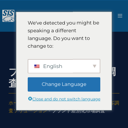
コ
ン
メ
テ
We've detected you might be
ン
ニ
speaking a different
ツ
language. Do you want to
へ
ュ
change to:
ス
キ
ー
ッ
English
ブランド差別化市場調
プ
査
Change Language
Close and do not switch language
ホーム
-
ソリューション
-
ブランディングと顧客調
査ソリューション
-
ブランド差別化市場調査