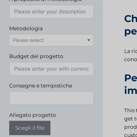
Ch
pe
Metodologia
La ri
Budget del progetto
conos
Pe
Consegne e tempistiche
im
This 
Allegato progetto
get 
prod
Scegli il file
custo