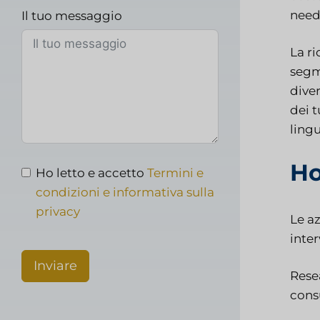
need
Il tuo messaggio
La r
segme
diver
dei t
lingu
Ho
Ho letto e accetto
Termini e
condizioni e informativa sulla
privacy
Le a
inter
Inviare
Rese
cons