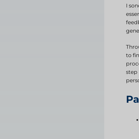
I so
essen
feed
gener
Thro
to f
proce
step
pers
Pa