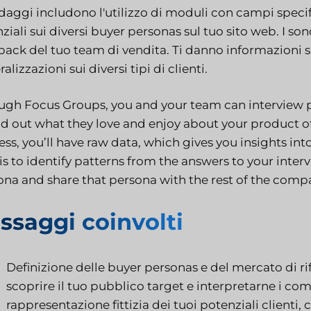
ndaggi includono l'utilizzo di moduli con campi speci
ziali sui diversi buyer personas sul tuo sito web. I 
back del tuo team di vendita. Ti danno informazioni s
alizzazioni sui diversi tipi di clienti.
ugh Focus Groups, you and your team can interview 
ind out what they love and enjoy about your product 
ss, you’ll have raw data, which gives you insights in
 is to identify patterns from the answers to your inte
ona and share that persona with the rest of the comp
ssaggi coinvolti
Definizione delle buyer personas e del mercato di r
scoprire il tuo pubblico target e interpretarne i com
rappresentazione fittizia dei tuoi potenziali clienti, 