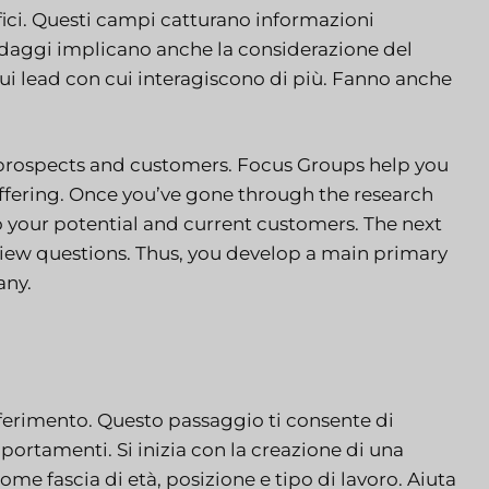
fici. Questi campi catturano informazioni
sondaggi implicano anche la considerazione del
ui lead con cui interagiscono di più. Fanno anche
prospects and customers. Focus Groups help you
offering. Once you’ve gone through the research
to your potential and current customers. The next
rview questions. Thus, you develop a main primary
any.
iferimento. Questo passaggio ti consente di
portamenti. Si inizia con la creazione di una
come fascia di età, posizione e tipo di lavoro. Aiuta