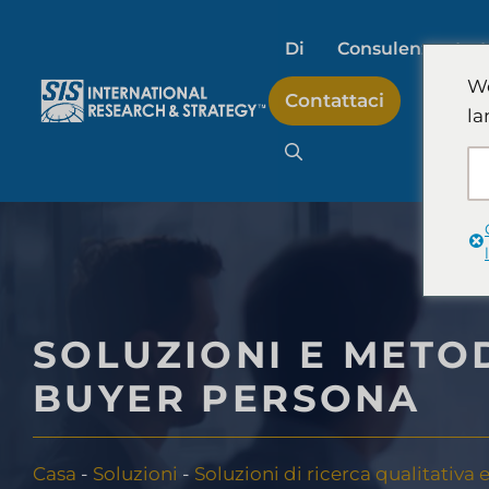
Salta
al
Di
Consulenza stra
contenuto
We
Contattaci
la
Ricerche di mercat
sull'intelligenza artifi
Ricerche di mercat
SOLUZIONI E METO
Ricerche sul merca
BUYER PERSONA
consumatori
Casa
-
Soluzioni
-
Soluzioni di ricerca qualitativa 