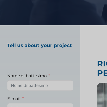
Ricerca e strategia
Test sui prodotti al
Ricerche di mercato
Tell us about your project
sanitario
R
P
Ricerche di mercato
Nome di battesimo
E-mail