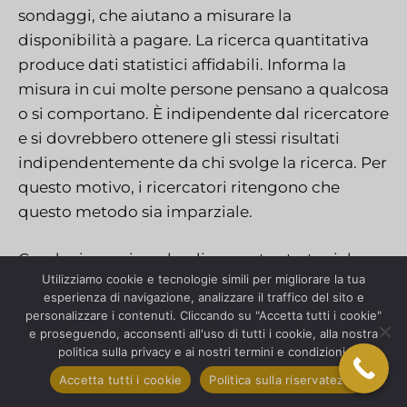
sondaggi, che aiutano a misurare la
disponibilità a pagare. La ricerca quantitativa
produce dati statistici affidabili. Informa la
misura in cui molte persone pensano a qualcosa
o si comportano. È indipendente dal ricercatore
e si dovrebbero ottenere gli stessi risultati
indipendentemente da chi svolge la ricerca. Per
questo motivo, i ricercatori ritengono che
questo metodo sia imparziale.
Conduciamo ricerche di mercato strategiche
Utilizziamo cookie e tecnologie simili per migliorare la tua
per fornire approfondimenti sulle opportunità
esperienza di navigazione, analizzare il traffico del sito e
di mercato. La nostra ricerca mostra anche le
personalizzare i contenuti. Cliccando su "Accetta tutti i cookie"
dimensioni del mercato, l’ingresso e la
e proseguendo, acconsenti all'uso di tutti i cookie, alla nostra
politica sulla privacy e ai nostri termini e condizioni.
concorrenza. Questo tipo di studio svolge un
Accetta tutti i cookie
Politica sulla riservatezza
ruolo fondamentale nell’analisi e nella
definizione del mercato. Aiuta anche nella