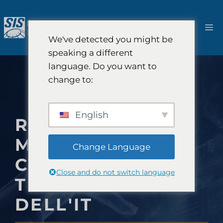
Salta
al
M
contenuto
We've detected you might be
speaking a different
language. Do you want to
change to:
English
RICERCHE DI
MERCATO NEL
Change Language
CAMPO DELLA
Close and do not switch language
TECNOLOGIA E
DELL'IT