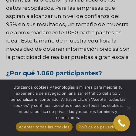
datos recopilados. Para las empresas que
aspiran a alcanzar un nivel de confianza del
95% en sus resultados, un tamaño de muestra
de aproximadamente 1.060 participantes es
ideal. Este tamaño de muestra equilibra la
necesidad de obtener información precisa con
la practicidad de realizar pruebas a gran escala.
¿Por qué 1.060 participantes?
El tamaño de muestra de 1060 se basa en
Utilizamos cookies y tecnologías similares para mejorar tu
experiencia de navegación, analizar el tráfico del sitio y
principios estadísticos que garantizan que los
personalizar el contenido. Al hacer clic en "Aceptar todas las
datos sean representativos de la población en
cookies" y continuar, aceptas el uso de todas las cookies,
nuestra política de privacidad y nuestros términos y
general y, al mismo tiempo, minimizan el
condiciones.
margen de error. Con esta cantidad de
Aceptar todas las cookies
Política de privacidad
participantes, las empresas pueden estar