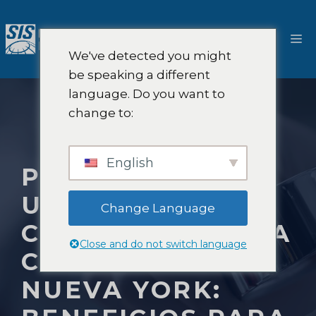
Saltar
al
M
contenido
We've detected you might
be speaking a different
language. Do you want to
change to:
English
PRUEBAS EN
UBICACIONES
Change Language
CENTRALES DE LA
Close and do not switch language
CIUDAD DE
NUEVA YORK: