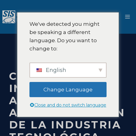
Saltar
al
M
contenido
We've detected you might
be speaking a different
language. Do you want to
change to:
English
CONSULTORÍA EN
INTELIGENCIA
Change Language
ARTIFICIAL Y
Close and do not switch language
AUTOMATIZACIÓN
DE LA INDUSTRIA