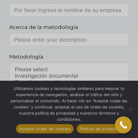
Acerca de la metodología
Metodología
Utilizamos cookies y tecnologías similares para mejorar tu
experiencia de navegación, analizar el tráfico del sitio y
personalizar el contenido. Al hacer clic en "Aceptar todas las
Presupuesto del proyecto
cookies" y continuar, aceptas el uso de todas las cookies,
nuestra política de privacidad y nuestros términos y
condiciones.
Aceptar todas las cookies
Política de privacidad
Entregables y plazos