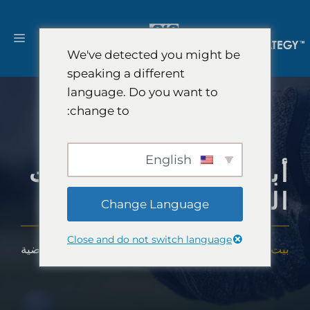
نتقل
لى
القا
لمحتوى
We've detected you might be
speaking a different
language. Do you want to
change to:
English
أبحاث سوق المراهنات
الرياضية
Change Language
Close and do not switch language
بيت
-
خبرة
-
الصناعات
-
أبحاث سوق المراهنات الرياضية