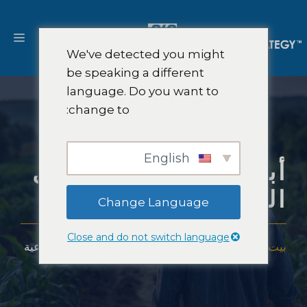
نتقل
لى
القا
لمحتوى
We've detected you might
be speaking a different
language. Do you want to
change to:
English
أبحاث سوق المحاصيل
الزراعية
Change Language
Close and do not switch language
بيت
-
خبرة
-
الصناعات
-
أبحاث سوق المحاصيل الزراعية