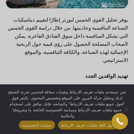
يوفر تحليل القوى الخمس لبورتر إطارًا لتقييم ديناميكيات
الصناعة التنافسية وجاذبيتها. من خلال دراسة القوى الخمس
التي تشكل المنافسة داخل سوق الفنادق الفاخرة، يمكن
لأصحاب المصلحة الحصول على رؤى قيمة حول الربحية
الإجمالية لهذه الصناعة، والكثافة التنافسية، والموقع
الاستراتيجي.
تهديد الوافدين الجدد
متطلبات رأس المال العالية:
تتطلب صناعة الفنادق
نحن نستخدم ملفات تعريف الارتباط وتقنيات مماثلة لتحسين تجربة التصفح
لديك وتحليل حركة المرور على الموقع وتخصيص المحتوى. بالنقر فوق
الفاخرة استثمارات رأسمالية كبيرة لتطوير وتشغيل
"قبول جميع ملفات تعريف الارتباط" والمتابعة، فإنك توافق على استخدام
العقارات الراقية، بما في ذلك شراء الأراضي وتكاليف
جميع ملفات تعريف الارتباط وسياسة الخصوصية الخاصة بنا وشروطنا
البناء والنفقات التشغيلية المستمرة. وهذا الحاجز
وأحكامنا.
أمام الدخول يردع العديد من الداخلين الجدد
قبول كافة ملفات تعريف الارتباط
سياسة الخصوصية
المحتملين.