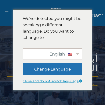
نتقل
لى
القا
لمحتوى
We've detected you might be
speaking a different
language. Do you want to
change to:
English
أبحاث سوق الفنادق
الفاخرة
Change Language
Close and do not switch language
بيت
-
خبرة
-
الصناعات
-
أبحاث سوق الفنادق الفاخرة