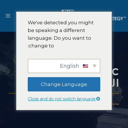
نتقل
لى
القا
لمحتوى
We've detected you might
be speaking a different
language. Do you want to
change to:
English
D2C أبحاث سوق
البقالة
Change Language
Close and do not switch language
بيت
-
خبرة
-
الصناعات
-
D2C أبحاث سوق البقالة