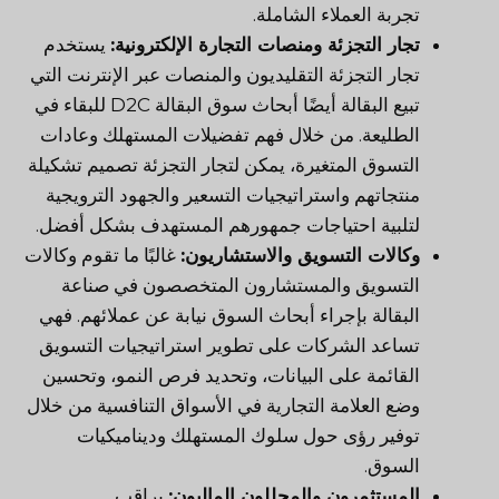
تجربة العملاء الشاملة.
تجار التجزئة ومنصات التجارة الإلكترونية:
يستخدم
تجار التجزئة التقليديون والمنصات عبر الإنترنت التي
تبيع البقالة أيضًا أبحاث سوق البقالة D2C للبقاء في
الطليعة. من خلال فهم تفضيلات المستهلك وعادات
التسوق المتغيرة، يمكن لتجار التجزئة تصميم تشكيلة
منتجاتهم واستراتيجيات التسعير والجهود الترويجية
لتلبية احتياجات جمهورهم المستهدف بشكل أفضل.
وكالات التسويق والاستشاريون:
غالبًا ما تقوم وكالات
التسويق والمستشارون المتخصصون في صناعة
البقالة بإجراء أبحاث السوق نيابة عن عملائهم. فهي
تساعد الشركات على تطوير استراتيجيات التسويق
القائمة على البيانات، وتحديد فرص النمو، وتحسين
وضع العلامة التجارية في الأسواق التنافسية من خلال
توفير رؤى حول سلوك المستهلك وديناميكيات
السوق.
المستثمرون والمحللون الماليون:
يراقب