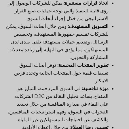
اتخاذ قرارات مستنيرة:
يمكن للشركات الوصول إلى
رؤى قابلة للتنفيذ والتي توجه عمليات صنع القرار
الاستراتيجي من خلال إجراء أبحاث السوق.
التسويق المستهدف:
ومن خلال أبحاث السوق، يمكن
للشركات تقسيم جمهورها المستهدف، وتخصيص
الرسائل، وتقديم حملات مستهدفة تلقى صدى لدى
المستهلكين، مما يؤدي في النهاية إلى زيادة معدلات
المشاركة والتحويل.
تطوير المنتجات المحسنة:
توفر أبحاث السوق
تعليقات قيمة حول المنتجات الحالية وتحدد فرص
الابتكار.
ميزة تنافسية:
في السوق المزدحمة، التمايز هو
المفتاح. يساعد تحليل البقالة من D2C الشركات
على البقاء في صدارة المنافسة من خلال تحديد
الفجوات في السوق، وفهم استراتيجيات المنافسين،
والكشف عن احتياجات المستهلكين غير الملباة.
تحسين رضا العملاء:
من خلال إعطاء الأولوية