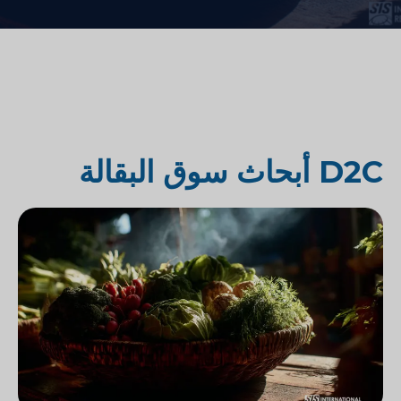
D2C أبحاث سوق البقالة