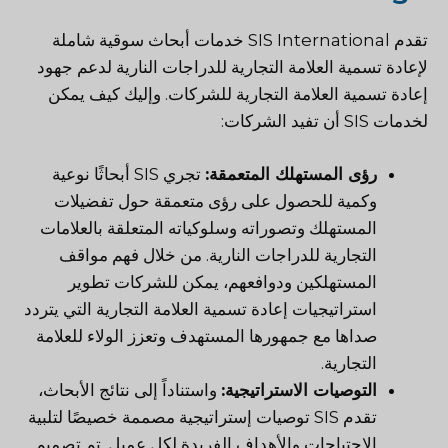
تقدم SIS International خدمات أبحاث سوقية شاملة
لإعادة تسمية العلامة التجارية للدراجات النارية لدعم جهود
إعادة تسمية العلامة التجارية للشركات. وإليك كيف يمكن
لخدمات SIS أن تفيد الشركات:
رؤى المستهلك المتعمقة:
تجري SIS أبحاثًا نوعية
وكمية للحصول على رؤى متعمقة حول تفضيلات
المستهلك وتصوراته وسلوكياته المتعلقة بالعلامات
التجارية للدراجات النارية. من خلال فهم مواقف
المستهلكين ودوافعهم، يمكن للشركات تطوير
استراتيجيات إعادة تسمية العلامة التجارية التي يتردد
صداها مع جمهورها المستهدف وتعزز الولاء للعلامة
التجارية.
التوصيات الاستراتيجية:
واستناداً إلى نتائج الأبحاث،
تقدم SIS توصيات إستراتيجية مصممة خصيصًا لتلبية
الاحتياجات والأهداف الفريدة لكل عميل. تم تصميم