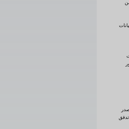
من
انات
ت
ر
ة المصدر
 تدفق