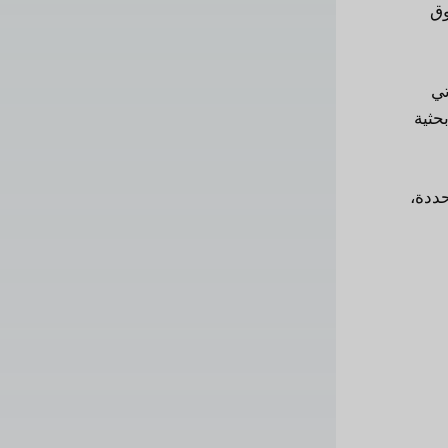
وق
تي
حثية
حددة،