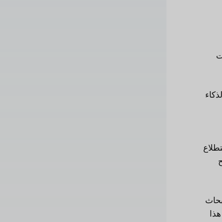
ت
ذكاء
تطلاع
ح
بحاث
هذا