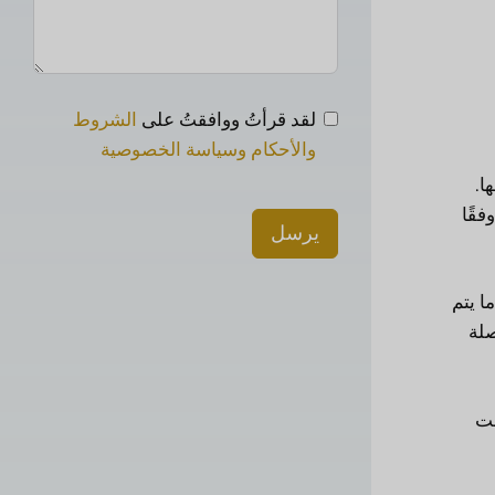
لقد قرأتُ ووافقتُ على
الشروط
والأحكام وسياسة الخصوصية
ا.
فقًا
يرسل
ا يتم
صلة
قت