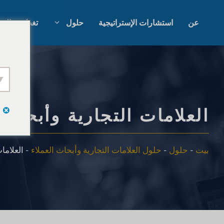
نتقل
لى
عن
استشارات الإستراتيجية
حلول
تغطية عالمي
لمحتوى
أبحاث السوق بالذكاء الاصطناعي
أبحاث السوق ا
أبحاث السوق B2B
أبحاث سوق ال
العلامات التجارية وأبحاث 
أبحاث السوق الاستهلاكية
البحث النوعي 
بيت
-
حلول
-
حلول العلامات التجارية وأبحاث العملاء
-
العلاما
أبحاث واستراتيجية التكنولوجيا
استشارات الإس
المالية
اختبار التذوق