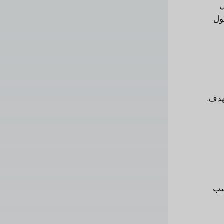
ي
ول
هدف.
يب