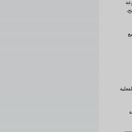
عة
ج،
ع
فعلية
ة