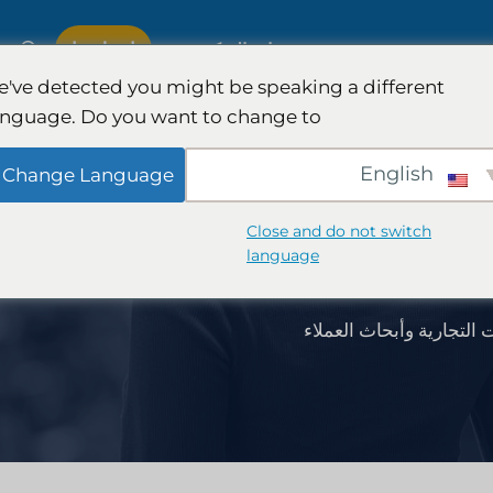
اتصل بنا
ة
خبرة
مجموعات التركيز
've detected you might be speaking a different
anguage. Do you want to change to:
لدولية
أبحاث هيئة المحلفين وهمية
English
Change Language
سيارات
إدارة نفقات شركات المحاماة
Close and do not switch
العملاء
language
والكمي
استراتيجيات نمو شركات المحاماة
ت التجارية وأبحاث العملاء
تراتيجية
تحليل تنافسي لشركات المحاماة
أبحاث السوق القانونية