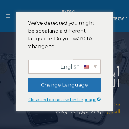
نتقل
لى
القا
لمحتوى
We've detected you might
be speaking a different
language. Do you want to
change to:
English
أبحاث سوق
المدفوعات
Change Language
Close and do not switch language
بيت
-
حلول
-
استشارات استراتيجية FinTech وأبحاث
السوق
-
أبحاث سوق المدفوعات