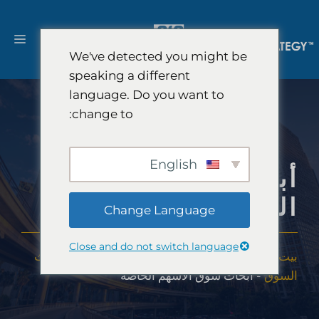
نتقل
لى
القا
لمحتوى
We've detected you might be
speaking a different
language. Do you want to
change to:
English
أبحاث سوق الأسهم
الخاصة
Change Language
Close and do not switch language
بيت
-
حلول
-
استشارات استراتيجية FinTech وأبحاث
السوق
-
أبحاث سوق الأسهم الخاصة