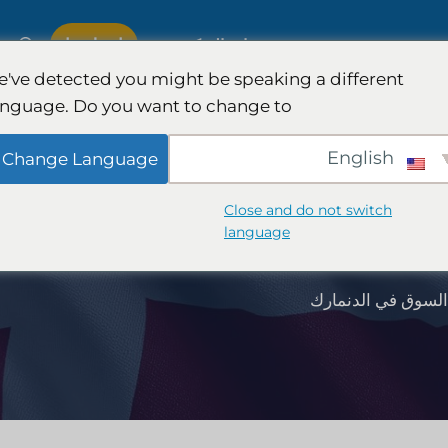
اتصل بنا
ة
خبرة
مجموعات التركيز
've detected you might be speaking a different
anguage. Do you want to change to:
لدولية
أبحاث هيئة المحلفين وهمية
English
Change Language
سيارات
إدارة نفقات شركات المحاماة
Close and do not switch
ك
language
والكمي
استراتيجيات نمو شركات المحاماة
السوق في الدنمارك
تراتيجية
تحليل تنافسي لشركات المحاماة
أبحاث السوق القانونية