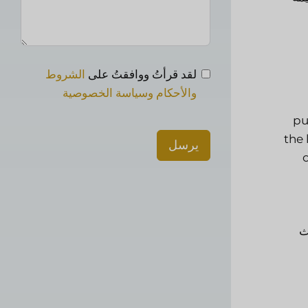
لقد قرأتُ ووافقتُ على
الشروط
والأحكام وسياسة الخصوصية
pu
the
يرسل
ث