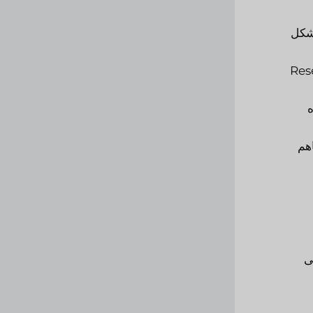
بشكل
Res
ه
هم
ى