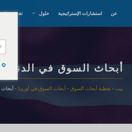
نتقل
لى
عن
استشارات الإستراتيجية
حلول
تغطية عالمي
لمحتوى
أبحاث السوق بالذكاء الاصطناعي
أبحاث السوق ا
أبحاث السوق B2B
أبحاث سوق ال
أبحاث السوق في الدنمار
أبحاث السوق الاستهلاكية
البحث النوعي 
بيت
-
تغطية أبحاث السوق
-
أبحاث السوق في أوروبا
-
أبحاث 
أبحاث واستراتيجية التكنولوجيا
استشارات الإس
المالية
اختبار التذوق