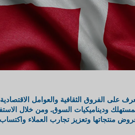
ف على الفروق الثقافية والعوامل الاقتصادية
مستهلك وديناميكيات السوق. ومن خلال الاستف
ض منتجاتها وتعزيز تجارب العملاء واكتساب