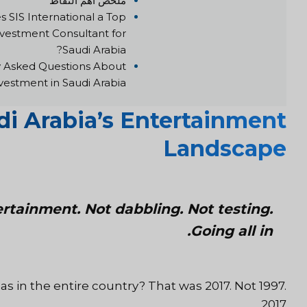
ملخص أهم النقاط
 SIS International a Top
vestment Consultant for
Saudi Arabia?
y Asked Questions About
vestment in Saudi Arabia
di Arabia’s Entertainment
Landscape
ertainment. Not dabbling. Not testing.
Going all in.
n the entire country? That was 2017. Not 1997.
2017.