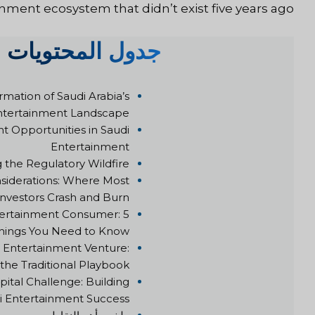
nment ecosystem that didn’t exist five years ago.
جدول المحتويات
rmation of Saudi Arabia’s
ntertainment Landscape
t Opportunities in Saudi
Entertainment
 the Regulatory Wildfire
nsiderations: Where Most
Investors Crash and Burn
ertainment Consumer: 5
hings You Need to Know
 Entertainment Venture:
he Traditional Playbook
tal Challenge: Building
i Entertainment Success