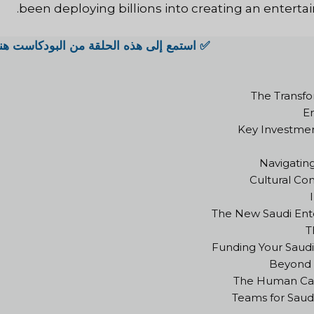
been deploying billions into creating an entertai
✅ استمع إلى هذه الحلقة من البودكاست هنا
The Transfo
E
Key Investmen
Navigating
Cultural Co
The New Saudi Ent
T
Funding Your Saudi
Beyond t
The Human Capi
Teams for Saud