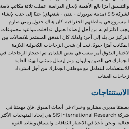
والتنسيق أمرًا بالغ الأهمية لإنجاح الدراسة. عملت ثلاثة مكاتب تابعة
لشركة SIS (مدينة نيويورك - لندن - شنغهاي) جنبًا إلى جنب لإنشاء
المشروع في مناطقهم الجغرافية. كان هناك جدول زمني صارم
يجب الالتزام به من أجل إرضاء العميل. تداخلت مواعيد مجموعات
التركيز من بلد إلى آخر؛ ولذلك كان التدفق المستمر للاتصالات بين
المكاتب أمرًا حيويًا. ثبت أن شحن الزجاجات الكحولية اللازمة
لاختبار التذوق أمر صعب في بعض البلدان. تم احتجاز الزجاجات في
الجمارك في الصين وتايوان. وتم إرسال ممثلي الهيئة العامة
للاستعلامات للتعامل مع موظفي الجمارك من أجل استرداد
زجاجات العينات.
الاستنتاجات
بصفتنا مديري مشاريع وخبراء في أبحاث السوق، فإن مهمتنا في
شركة SIS International Research هي إيجاد المنهجيات الأكثر
فعالية. ونحن نأخذ في الاعتبار الثقافات والسياق ونقاط القوة