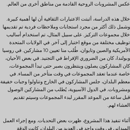
عكس المشروبات الروحية القادمة من مناطق أخرى من العالم.
خلال هذه الدراسة، أثبتت الاعتبارات الثقافية أن لها أهمية كبيرة.
وشمل ذلك أكثر من مجرد استجابات وملاحظات فردية تم تقديمها
خلال مجموعات التركيز. على سبيل المثال، تم استخدام أساليب
توظيف مختلفة من موقع اختبار إلى آخر. في الولايات المتحدة
الأمريكية والصين وتايوان، طُلب منا تعيين 10 مشاركين. في روسيا
وبولندا، كان من الضروري الإفراط في التجنيد. في بعض الأحيان،
كان المشاركون يصلون وينتظرون بصبر حتى تبدأ المجموعات،
خاصة عندما تعقد المجموعات في وقت متأخر من المساء. في
معظم البلدان، جلس المشاركون في الخارج وتناولوا وجبات خفيفة
ومشروبات. في الدول الآسيوية، يُطلب من المشاركين الوصول
قبل ساعة من الموعد المقرر لبدء المجموعات وسيتم تقديم
العشاء لهم.
أثناء تنفيذ هذا المشروع، ظهرت بعض التحديات. ومع إجراء العمل
الميداني في وقت واحد في العديد من البلدان، كانت الدقة