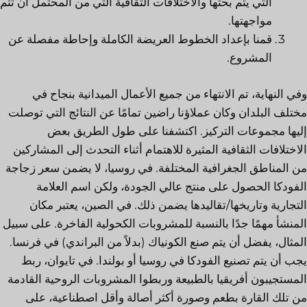
التي يتم بحثها والاختلافات الثقافية التي من المحتمل أن تتم
مواجهتها.
قمنا بإعداد الخطوط العريضة الكاملة وإحاطة مفصلة عن
المشروع.
وفي النهاية، تم الانتهاء من جميع الأعمال الميدانية بنجاح في
مختلف البلدان وكان عملاؤنا راضين تمامًا عن النتائج التي توصلت
إليها مجموعات التركيز. اكتشفنا على طول الطريق بعض
الاختلافات الثقافية المثيرة للاهتمام أثناء التحدث إلى المشاركين
من المناطق الجغرافية المختلفة. في روسيا، لا يضمن سعر زجاجة
الفودكا الحصول على منتج عالي الجودة، ولكن اسم العلامة
التجارية وتاريخها/تقاليدها يضمن ذلك. في الصين، يعتبر مكان
المنشأ مهمًا جدًا بالنسبة للمشروبات الكحولية الفاخرة. على سبيل
المثال، يفضل أن يتم صنع الكونياك (بدلاً من البراندي) في فرنسا.
يجب أن يتم تصنيع الفودكا في روسيا أو بولندا. في تايوان، ربط
المستجيبون أفريقيا بالطبيعة وربطوا المشروبات الروحية القادمة
من تلك القارة بطعم وصورة أكثر أصالة وأقل اصطناعية، على