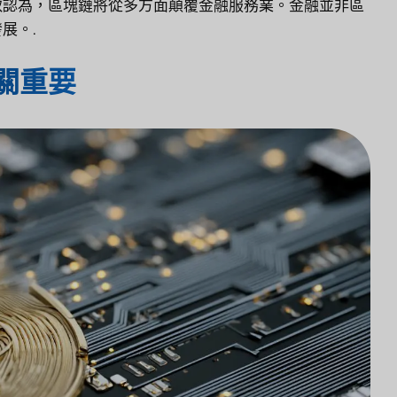
致認為，區塊鏈將從多方面顛覆金融服務業。金融並非區
展。.
關重要