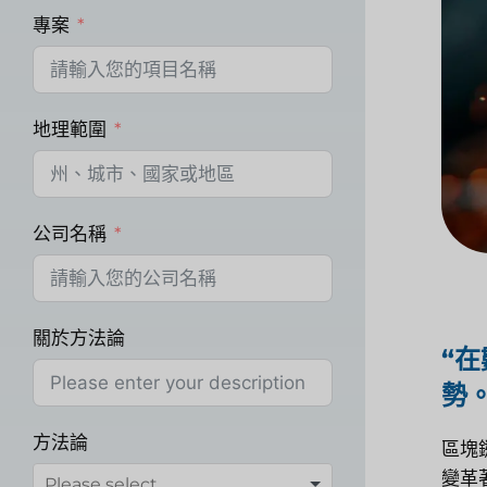
專案
地理範圍
公司名稱
關於方法論
“
勢。
方法論
區塊
變革