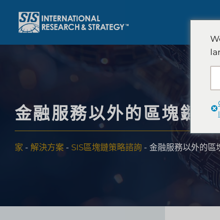
跳
至
內
We
容
la
金融服務以外的區塊鏈機
家
-
解決方案
-
SIS區塊鏈策略諮詢
-
金融服務以外的區