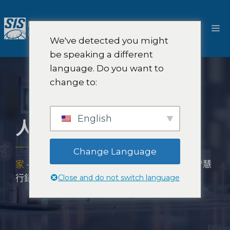
跳
至
選
內
We've detected you might
容
單
be speaking a different
language. Do you want to
change to:
English
人工智慧行銷諮詢
Change Language
家
-
解決方案
-
人工智慧市場研究與策略
-
人工智慧
Close and do not switch language
行銷諮詢