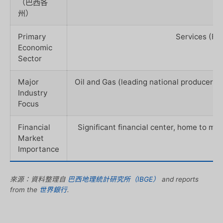
（巴西各
州）
Primary
Services (Fin
Economic
Sector
Major
Oil and Gas (leading national producer)
Industry
Focus
Financial
Significant financial center, home to m
Market
Importance
來源：資料整理自
巴西地理統計研究所（IBGE）
and reports
from the
世界銀行
.