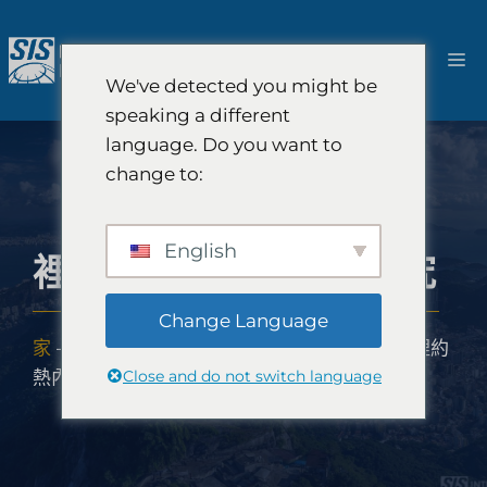
跳
至
選
內
We've detected you might be
容
單
speaking a different
language. Do you want to
change to:
English
裡約熱內盧的市場研究
Change Language
家
-
市場研究範圍
-
美洲
-
拉丁美洲市場研究
-
裡約
Close and do not switch language
熱內盧的市場研究