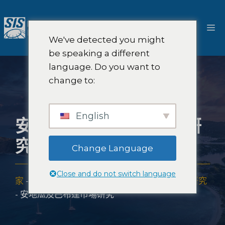
跳
至
選
內
We've detected you might
容
單
be speaking a different
language. Do you want to
change to:
English
安地瓜及巴布達市場研
究
Change Language
Close and do not switch language
家
-
市場研究範圍
-
美洲
-
加勒比海地區的市場研究
-
安地瓜及巴布達市場研究