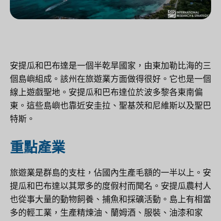
安提瓜和巴布達是一個半乾旱國家，由東加勒比海的三
個島嶼組成。該州在旅遊業方面做得很好。它也是一個
線上遊戲聖地。安提瓜和巴布達位於波多黎各東南偏
東。這些島嶼也靠近安圭拉、聖基茨和尼維斯以及聖巴
特斯。
重點產業
旅遊業是群島的支柱，佔國內生產毛額的一半以上。安
提瓜和巴布達以其眾多的度假村而聞名。安提瓜農村人
也從事大量的動物飼養、捕魚和採礦活動。島上有相當
多的輕工業，生產精煉油、蘭姆酒、服裝、油漆和家