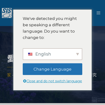
跳
至
選
內
We've detected you might
容
單
be speaking a different
language. Do you want to
change to:
English
愛爾蘭市場研究
Change Language
家
-
市場研究範圍
-
歐洲市場研究
-
愛爾蘭市場研究
Close and do not switch language