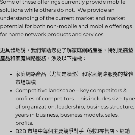
Some of these offerings currently provide mobile
solutions while others do not. We provide an
understanding of the current market and market
potential for both non-mobile and mobile offerings
for home network products and services.
更具體地說，我們幫助您更了解家庭網路產品，特別是牆墊
產品和家庭網路服務，涉及以下指標：
家庭網路產品（尤其是牆墊）和家庭網路服務的整體
市場規模
Competitive landscape – key competitors &
profiles of competitors. This includes size, type
of organization, leadership, business structure,
years in business, business models, sales,
profits.
B2B 市場中每個主要競爭對手（例如零售店、經銷