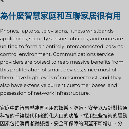
為什麼智慧家庭和互聯家居很有用
Phones, laptops, televisions, fitness wristbands,
appliances, security sensors, utilities, and more are
uniting to form an entirely interconnected, easy-to-
control environment. Communications service
providers are poised to reap massive benefits from
this proliferation of smart devices, since most of
them have high levels of consumer trust, and they
also have extensive current customer bases, and
possession of network infrastructure.
家庭中的智慧型裝置可用於娛樂、舒適、安全以及針對精通
科技的千禧世代和老齡化人口的功能。採用這些技術的驅動
因素包括消費者對舒適、安全和保障的渴望不斷增加、分