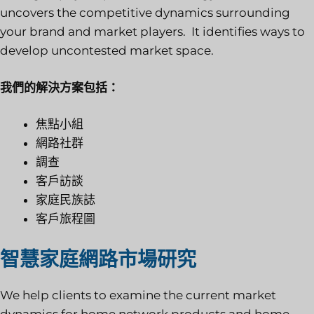
uncovers the competitive dynamics surrounding
your brand and market players. It identifies ways to
develop uncontested market space.
我們的解決方案包括：
焦點小組
網路社群
調查
客戶訪談
家庭民族誌
客戶旅程圖
智慧家庭網路市場研究
We help clients to examine the current market
dynamics for home network products and home