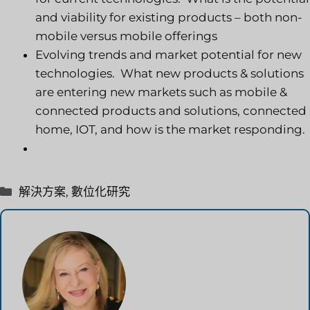
and viability for existing products – both non-
mobile versus mobile offerings
Evolving trends and market potential for new
technologies. What new products & solutions
are entering new markets such as mobile &
connected products and solutions, connected
home, IOT, and how is the market responding.
分
解決方案
,
數位化研究
類