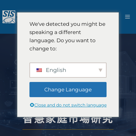
跳
至
選
內
We've detected you might be
容
單
speaking a different
language. Do you want to
change to:
English
Change Language
Close and do not switch language
智慧家庭市場研究