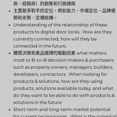
商、經銷商）的銷售和行銷通路
主要競爭對手的定位，例如能力、市場定位、品牌優
勢和劣勢、定價結構。
Understanding of the relationship of these
products to digital door locks. How are they
currently connected, how will they be
connected in the future.
購買決策和產品選擇的驅動因素
what matters
most to B-to-B decision makers & purchasers
such as property owners, managers, builders,
developers, contractors. When looking for
products & solutions, how are they using
products, solutions available today, and what
do they want to be able to do with products &
solutions in the future
Short-term and long-term market potential
for current technologies. What is the potential