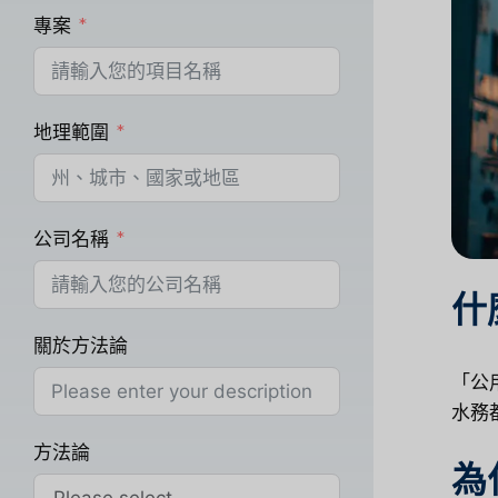
專案
地理範圍
公司名稱
什
關於方法論
「公
水務
方法論
為