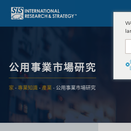
跳
至
內
We
容
la
公用事業市場研究
家
-
專業知識
-
產業
-
公用事業市場研究