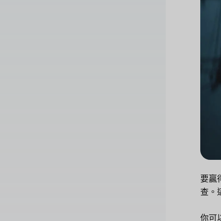
要贏
查。
你可