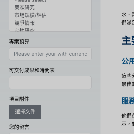
水、
們滿
主
專案預算
公
可交付成果和時間表
這些
最佳
項目附件
服
選擇文件
他們
示，
您的留言