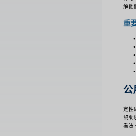
解他
重
公
定性
幫助
看法