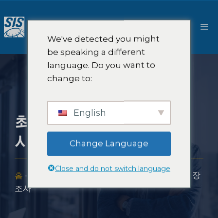
콘
텐
메
츠
We've detected you might
로
뉴
be speaking a different
건
language. Do you want to
너
change to:
뛰
기
English
최고정보책임자(CIO)
시장 조사
Change Language
Close and do not switch language
홈
-
전문적 지식
-
산업
-
최고정보책임자(CIO) 시장
조사