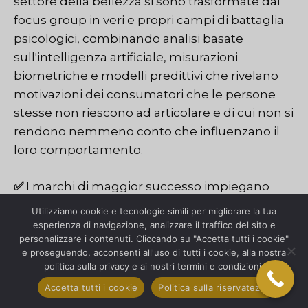
settore della bellezza si sono trasformate dai
focus group in veri e propri campi di battaglia
psicologici, combinando analisi basate
sull'intelligenza artificiale, misurazioni
biometriche e modelli predittivi che rivelano
motivazioni dei consumatori che le persone
stesse non riescono ad articolare e di cui non si
rendono nemmeno conto che influenzano il
loro comportamento.
✅
I marchi di maggior successo impiegano
metodologie di ricerca ibride che colgono sia
Utilizziamo cookie e tecnologie simili per migliorare la tua
dati quantitativi sul comportamento sia fattori
esperienza di navigazione, analizzare il traffico del sito e
personalizzare i contenuti. Cliccando su "Accetta tutti i cookie"
emotivi qualitativi, colmando il noto divario tra
e proseguendo, acconsenti all'uso di tutti i cookie, alla nostra
ciò che i consumatori dicono e ciò che
politica sulla privacy e ai nostri termini e condizioni.
effettivamente fanno quando nessuno li
Accetta tutti i cookie
Politica sulla riservatezza
osserva.