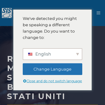
Salta
al
M
contenuto
We've detected you might
be speaking a different
language. Do you want to
change to:
English
RICERCHE DI
MERCATO NEL
Change Language
SETTORE DELLA
Close and do not switch language
BELLEZZA NEGLI
STATI UNITI