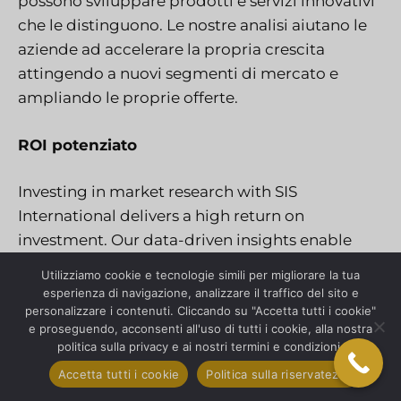
possono sviluppare prodotti e servizi innovativi
che le distinguono. Le nostre analisi aiutano le
aziende ad accelerare la propria crescita
attingendo a nuovi segmenti di mercato e
ampliando le proprie offerte.
ROI potenziato
Investing in market research with SIS
International delivers a high return on
investment. Our data-driven insights enable
businesses to make strategic decisions that
Utilizziamo cookie e tecnologie simili per migliorare la tua
enhance operational efficiency, improve
esperienza di navigazione, analizzare il traffico del sito e
personalizzare i contenuti. Cliccando su "Accetta tutti i cookie"
customer satisfaction, and drive revenue
e proseguendo, acconsenti all'uso di tutti i cookie, alla nostra
growth. By optimizing resources and aligning
politica sulla privacy e ai nostri termini e condizioni.
strategies with market realities, companies
Accetta tutti i cookie
Politica sulla riservatezza
achieve better financial performance and