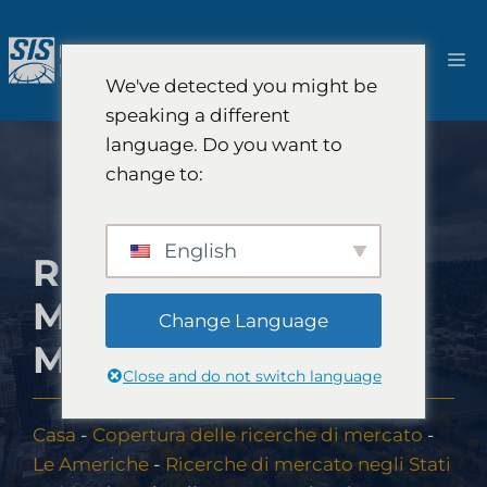
Salta
al
M
contenuto
We've detected you might be
speaking a different
language. Do you want to
change to:
English
RICERCHE DI
MERCATO NEL
Change Language
MAINE
Close and do not switch language
Casa
-
Copertura delle ricerche di mercato
-
Le Americhe
-
Ricerche di mercato negli Stati