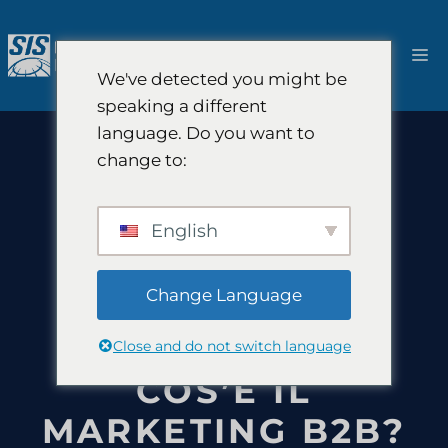
Salta
al
M
contenuto
We've detected you might be
speaking a different
language. Do you want to
change to:
English
Change Language
Close and do not switch language
COS’È IL
MARKETING B2B?