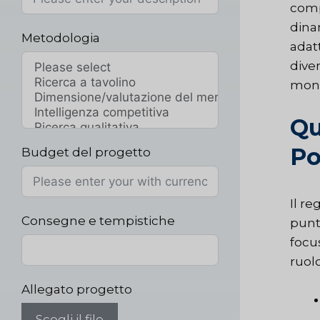
comp
dina
Metodologia
adat
dive
mond
Qu
Po
Budget del progetto
Il r
Consegne e tempistiche
punti
focu
ruol
Allegato progetto
Scegli il file