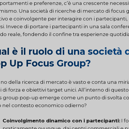
ortamenti e preferenze, c’è una crescente necessi
mismo. Una società di ricerche di mercato di focu
tivo e coinvolgente per interagire con i partecipant
rsi. Invece di portare i partecipanti in una sala conf
o reale, fondendo il confine tra esperienze quotidian
al è il ruolo di una società 
p Up Focus Group?
egno della ricerca di mercato è vasto e conta una mir
 di forza e obiettivi target unici. All’interno di ques
s group pop-up emerge come un punto di svolta co
o nel contesto economico odierno?
Coinvolgimento dinamico con i partecipanti:
I f
praticamente ovunque, dai centri commerciali e parc