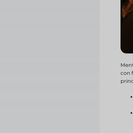
Mentr
con 
princ