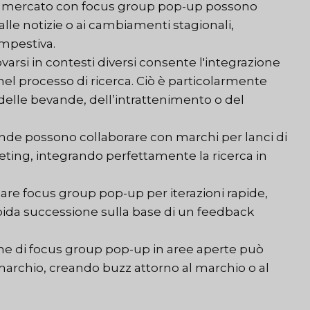
di mercato con focus group pop-up possono
lle notizie o ai cambiamenti stagionali,
mpestiva.
varsi in contesti diversi consente l'integrazione
o nel processo di ricerca. Ciò è particolarmente
delle bevande, dell’intrattenimento o del
de possono collaborare con marchi per lanci di
ting, integrando perfettamente la ricerca in
are focus group pop-up per iterazioni rapide,
apida successione sulla base di un feedback
ne di focus group pop-up in aree aperte può
archio, creando buzz attorno al marchio o al