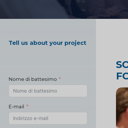
Ricerca e strategi
Test sui prodotti a
Tell us about your project
Ricerche di mercat
S
sanitario
F
Nome di battesimo
Ricerche di mercat
E-mail