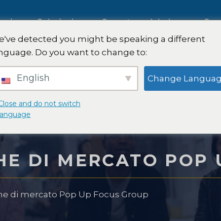
tegica
Soluzioni
Copertura globale
Com
've detected you might be speaking a different
nguage. Do you want to change to:
to
Ricerche di mercato
English
Change Langua
ciale
internazionali
Close and do not switch
language
to B2B
Ricerche di mercato nel setto
automobilistico
CHE DI MERCATO POP
to dei
Ricerca qualitativa e quantita
rche di mercato Pop Up Focus Group