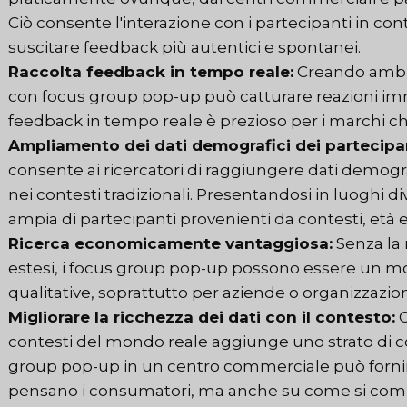
Ciò consente l'interazione con i partecipanti in cont
suscitare feedback più autentici e spontanei.
Raccolta feedback in tempo reale:
Creando ambien
con focus group pop-up può catturare reazioni imm
feedback in tempo reale è prezioso per i marchi ch
Ampliamento dei dati demografici dei partecipan
consente ai ricercatori di raggiungere dati demog
nei contesti tradizionali. Presentandosi in luoghi 
ampia di partecipanti provenienti da contesti, età e st
Ricerca economicamente vantaggiosa:
Senza la 
estesi, i focus group pop-up possono essere un m
qualitative, soprattutto per aziende o organizzazion
Migliorare la ricchezza dei dati con il contesto:
O
contesti del mondo reale aggiunge uno strato di co
group pop-up in un centro commerciale può forni
pensano i consumatori, ma anche su come si com