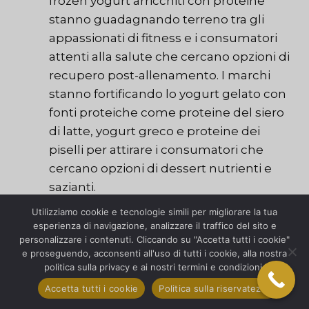
frozen yogurt arricchiti con proteine
stanno guadagnando terreno tra gli
appassionati di fitness e i consumatori
attenti alla salute che cercano opzioni di
recupero post-allenamento. I marchi
stanno fortificando lo yogurt gelato con
fonti proteiche come proteine del siero
di latte, yogurt greco e proteine dei
piselli per attirare i consumatori che
cercano opzioni di dessert nutrienti e
sazianti.
Creazioni Artigianali e Gourmet
: Le
Utilizziamo cookie e tecnologie simili per migliorare la tua
creazioni di yogurt gelato artigianali e
esperienza di navigazione, analizzare il traffico del sito e
personalizzare i contenuti. Cliccando su "Accetta tutti i cookie"
gourmet stanno catturando l'attenzione
e proseguendo, acconsenti all'uso di tutti i cookie, alla nostra
dei buongustai, dei trend setter e dei
politica sulla privacy e ai nostri termini e condizioni.
consumatori che cercano esperienze di
Accetta tutti i cookie
Politica sulla riservatezza
dessert premium. Queste offerte