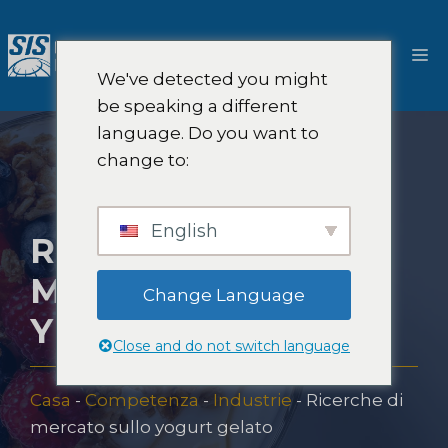
Salta
al
M
contenuto
We've detected you might
be speaking a different
language. Do you want to
change to:
English
RICERCHE DI
MERCATO SULLO
Change Language
YOGURT GELATO
Close and do not switch language
Casa
-
Competenza
-
Industrie
-
Ricerche di
mercato sullo yogurt gelato