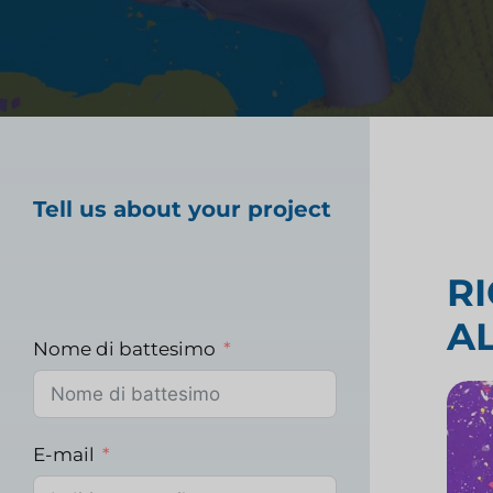
Ricerca e strategia
Test sui prodotti al
Ricerche di mercato
Tell us about your project
sanitario
R
A
Ricerche di mercato
Nome di battesimo
E-mail