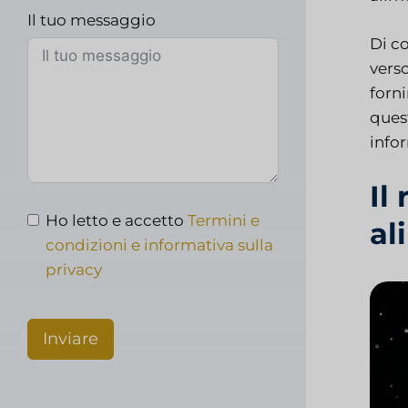
Il tuo messaggio
Di c
verso
forni
quest
info
Il
Ho letto e accetto
Termini e
al
condizioni e informativa sulla
privacy
Inviare