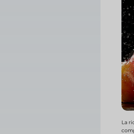
La ri
comp