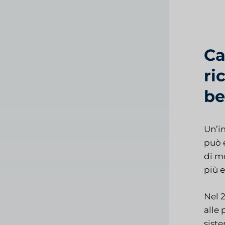
Ca
ri
be
Un’i
può 
di me
più e
Nel 
alle 
sist