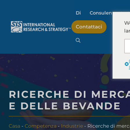
Salta
al
Di
Consulenza stra
contenuto
We
Contattaci
la
Ricerche di mercat
sull'intelligenza artifi
Ricerche di mercat
RICERCHE DI MERCA
Ricerche sul merca
E DELLE BEVANDE
consumatori
Casa
-
Competenza
-
Industrie
-
Ricerche di merca