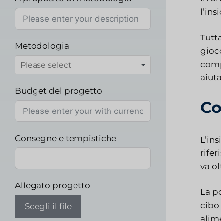
l’ins
Tutt
Metodologia
gioc
comp
aiut
Budget del progetto
Co
Consegne e tempistiche
L’ins
rifer
va ol
Allegato progetto
La po
cibo 
Scegli il file
alim