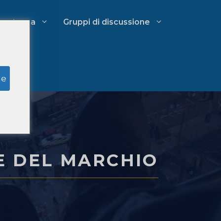
petenza
Gruppi di discussione
Ricerca simulata della giuria
ge
Gestione delle spese dello studio
re
legale
E DEL MARCHIO
Strategie di crescita per studi
tiva
legali