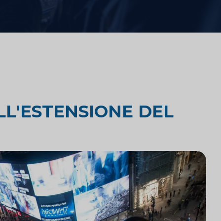
Analisi comparativa degli studi
legali
Ricerca di mercato legale
LL'ESTENSIONE DEL
Integrazione tecnologica negli
studi legali
 e
Ricerche di mercato per studi
legali