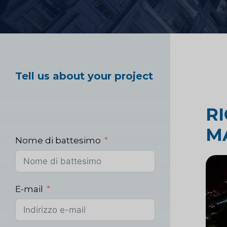
Ricerca e strategi
Test sui prodotti a
Tell us about your project
Ricerche di mercat
R
sanitario
M
Nome di battesimo
Ricerche di mercat
E-mail