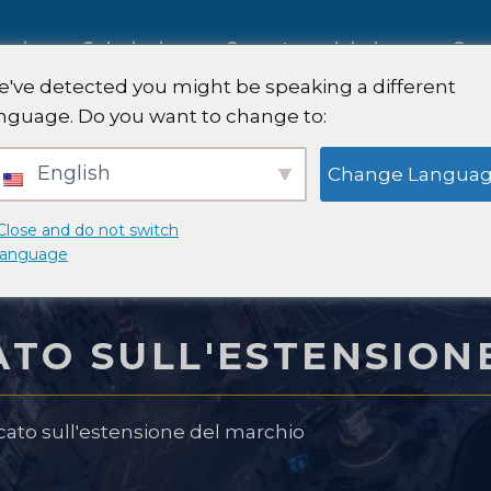
tegica
Soluzioni
Copertura globale
Com
've detected you might be speaking a different
nguage. Do you want to change to:
to
Ricerche di mercato
English
Change Langua
ciale
internazionali
Close and do not switch
language
to B2B
Ricerche di mercato nel setto
automobilistico
ATO SULL'ESTENSION
to dei
Ricerca qualitativa e quantita
cato sull'estensione del marchio