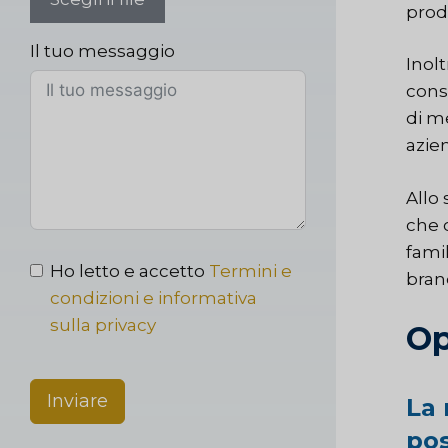
prod
Il tuo messaggio
Inol
cons
di m
azie
Allo
che 
famil
Ho letto e accetto
Termini e
brand
condizioni e informativa
sulla privacy
Op
Inviare
La 
pos