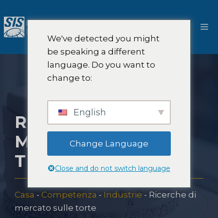
Salta
al
M
contenuto
We've detected you might
be speaking a different
language. Do you want to
change to:
English
RICERCHE DI
MERCATO SULLE
Change Language
TORTE
Close and do not switch language
Casa
-
Competenza
-
Industrie
-
Ricerche di
mercato sulle torte