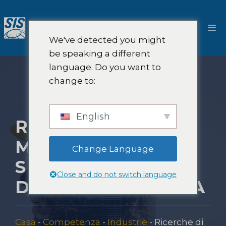
Salta
al
M
contenuto
We've detected you might
be speaking a different
language. Do you want to
change to:
English
RICERCHE DI
MERCATO NEL
Change Language
SETTORE
Close and do not switch language
DELL'INGEGNERIA
Casa
-
Competenza
-
Industrie
-
Ricerche di