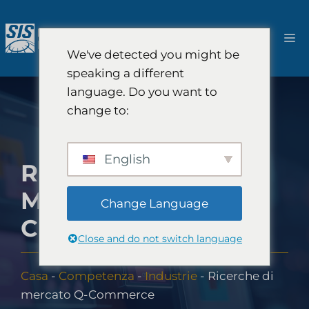
Salta
al
M
contenuto
We've detected you might be
speaking a different
language. Do you want to
change to:
English
RICERCHE DI
MERCATO Q-
Change Language
COMMERCE
Close and do not switch language
Casa
-
Competenza
-
Industrie
-
Ricerche di
mercato Q-Commerce