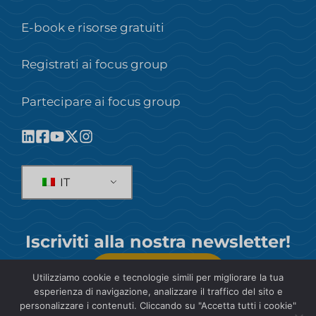
E-book e risorse gratuiti
Registrati ai focus group
Partecipare ai focus group
IT
Iscriviti alla nostra newsletter!
SOTTOSCRIVI
Utilizziamo cookie e tecnologie simili per migliorare la tua
esperienza di navigazione, analizzare il traffico del sito e
personalizzare i contenuti. Cliccando su "Accetta tutti i cookie"