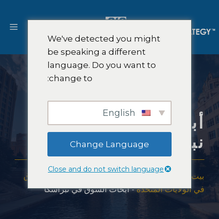
نتقل
لى
القا
لمحتوى
We've detected you might
be speaking a different
language. Do you want to
change to:
English
أبحاث السوق في
نبراسكا
Change Language
Close and do not switch language
بيت
-
تغطية أبحاث السوق
-
الأمريكتين
-
أبحاث السوق
في الولايات المتحدة
-
أبحاث السوق في نبراسكا